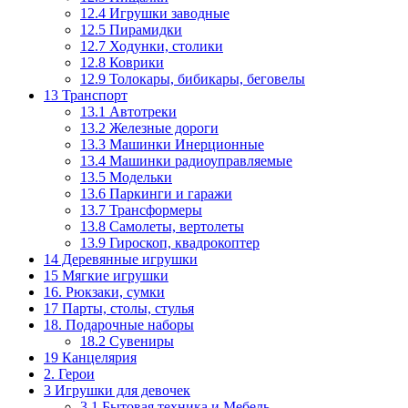
12.4 Игрушки заводные
12.5 Пирамидки
12.7 Ходунки, столики
12.8 Коврики
12.9 Толокары, бибикары, беговелы
13 Транспорт
13.1 Автотреки
13.2 Железные дороги
13.3 Машинки Инерционные
13.4 Машинки радиоуправляемые
13.5 Модельки
13.6 Паркинги и гаражи
13.7 Трансформеры
13.8 Самолеты, вертолеты
13.9 Гироскоп, квадрокоптер
14 Деревянные игрушки
15 Мягкие игрушки
16. Рюкзаки, сумки
17 Парты, столы, стулья
18. Подарочные наборы
18.2 Сувениры
19 Канцелярия
2. Герои
3 Игрушки для девочек
3.1 Бытовая техника и Мебель